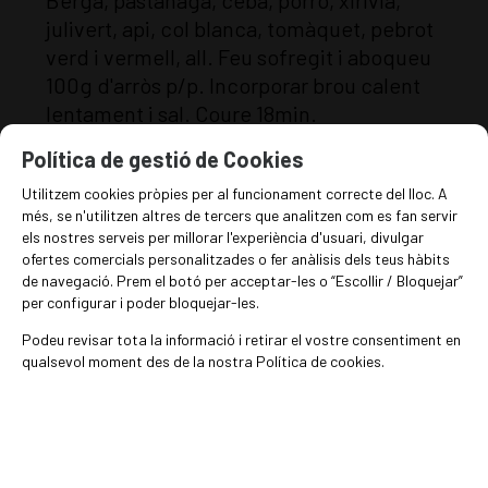
Berga, pastanaga, ceba, porro, xirivia,
julivert, api, col blanca, tomàquet, pebrot
verd i vermell, all. Feu sofregit i aboqueu
100g d'arròs p/p. Incorporar brou calent
lentament i sal. Coure 18min.
Política de gestió de Cookies
Utilitzem cookies pròpies per al funcionament correcte del lloc. A
més, se n'utilitzen altres de tercers que analitzen com es fan servir
Fer sofregit i rossejar 100g p/p.
els nostres serveis per millorar l'experiència d'usuari, divulgar
Incorporar brou calent lentament. Coure
ofertes comercials personalitzades o fer anàlisis dels teus hàbits
de navegació. Prem el botó per acceptar-les o “Escollir / Bloquejar”
18-20 min (opcional: un xic de vi blanc),
per configurar i poder bloquejar-les.
rectificar de sal.
Podeu revisar tota la informació i retirar el vostre consentiment en
qualsevol moment des de la nostra Política de cookies.
EN STOCK
14
€
/kg