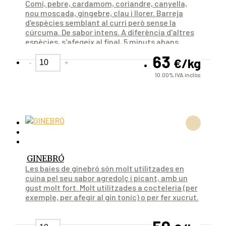
Comí, pebre, cardamom, coriandre, canyella,
nou moscada, gingebre, clau i llorer. Barreja
d'espècies semblant al curri però sense la
cúrcuma. De sabor intens. A diferència d'altres
espècies, s'afegeix al final, 5 minuts abans
d'acabar la cocció.
63
€
/kg
-
+
10.00%
IVA inclòs
GINEBRÓ
Les baies de ginebró són molt utilitzades en
cuina pel seu sabor agredolç i picant, amb un
gust molt fort. Molt utilitzades a cocteleria (per
exemple, per afegir al gin tonic) o per fer xucrut.