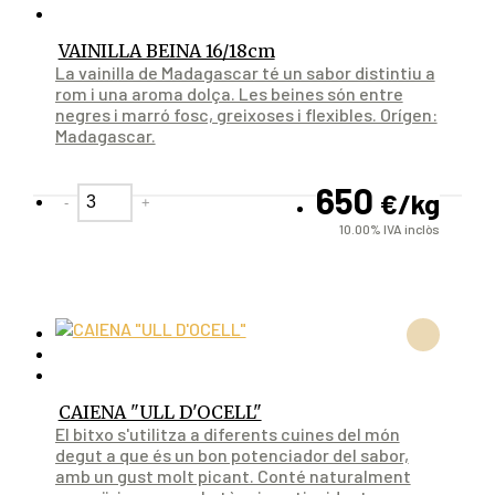
VAINILLA BEINA 16/18cm
La vainilla de Madagascar té un sabor distintiu a
rom i una aroma dolça. Les beines són entre
negres i marró fosc, greixoses i flexibles. Orígen:
Madagascar.
650
€
/kg
-
+
10.00%
IVA inclòs
CAIENA "ULL D'OCELL"
El bitxo s'utilitza a diferents cuines del món
degut a que és un bon potenciador del sabor,
amb un gust molt picant. Conté naturalment