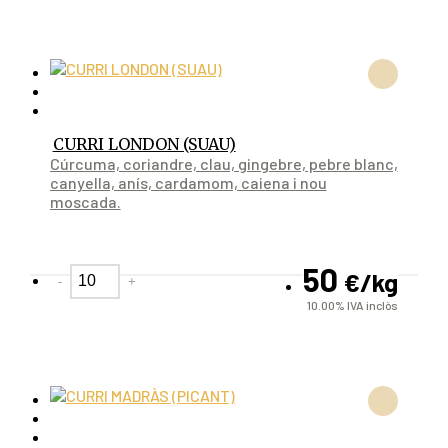
CURRI LONDON (SUAU)
Cúrcuma, coriandre, clau, gingebre, pebre blanc,
canyella, anís, cardamom, caiena i nou
moscada.
50
€
/kg
-
+
10.00%
IVA inclòs