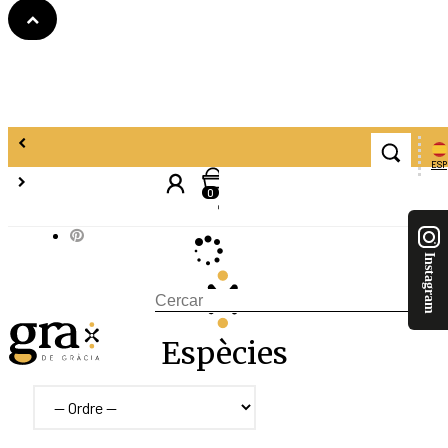
Home
Espècies
ESP
0
Espècies