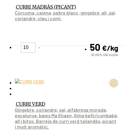
CURRI MADRÀS (PICANT)
Cúrcuma, caiena, pebre blanc, gingebre, all, sal,
coriandre, clau i comí.
50
€
/kg
-
+
10.00%
IVA inclòs
CURRI VERD
Gingebre, coriandre, sal, alfàbrega morada,
escalunya, baies Ma Khaen, llima kafir/cumbabà,
all i bitxo. Barreja de curri verd tailandès, picant
i molt aromàtic.