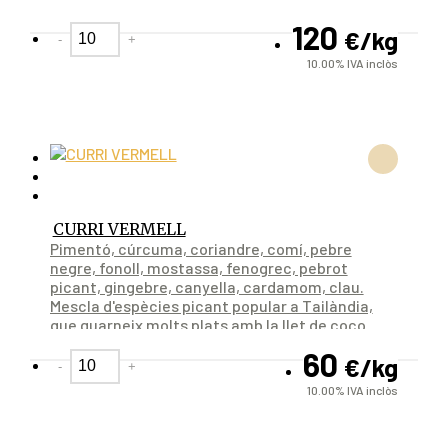
120
€
/kg
-
+
10.00%
IVA inclòs
CURRI VERMELL
Pimentó, cúrcuma, coriandre, comí, pebre
negre, fonoll, mostassa, fenogrec, pebrot
picant, gingebre, canyella, cardamom, clau.
Mescla d'espècies picant popular a Tailàndia,
que guarneix molts plats amb la llet de coco.
60
€
/kg
-
+
10.00%
IVA inclòs