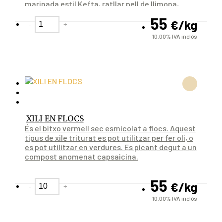
marinada estil Kefta, ratllar pell de llimona,
llima i taronja, un gel i posar 2 cullerades
55
€
/kg
d'aquesta barreja.
-
+
10.00%
IVA inclòs
XILI EN FLOCS
És el bitxo vermell sec esmicolat a flocs. Aquest
tipus de xile triturat es pot utilitzar per fer oli, o
es pot utilitzar en verdures. Es picant degut a un
compost anomenat capsaicina.
55
€
/kg
-
+
10.00%
IVA inclòs