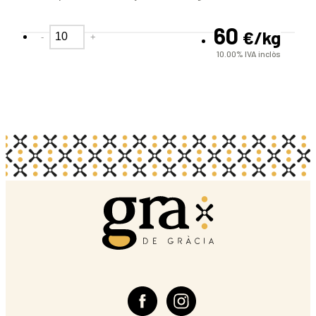
60
€
/kg
-
+
10.00%
IVA inclòs