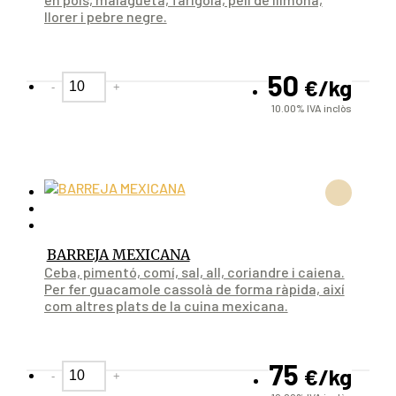
llorer i pebre negre.
50
€
/kg
-
+
10.00%
IVA inclòs
BARREJA MEXICANA
Ceba, pimentó, comí, sal, all, coriandre i caiena.
Per fer guacamole cassolà de forma ràpida, així
com altres plats de la cuina mexicana.
75
€
/kg
-
+