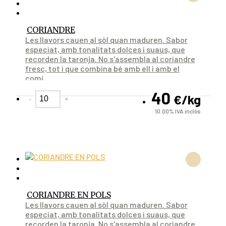
CORIANDRE
Les llavors cauen al sòl quan maduren. Sabor
especiat, amb tonalitats dolces i suaus, que
recorden la taronja. No s'assembla al coriandre
fresc, tot i que combina bé amb ell i amb el
comí.
40
€
/kg
-
+
10.00%
IVA inclòs
CORIANDRE EN POLS
Les llavors cauen al sòl quan maduren. Sabor
especiat, amb tonalitats dolces i suaus, que
recorden la taronja. No s'assembla al coriandre