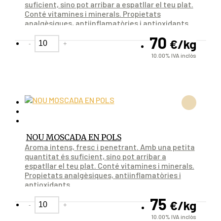
suficient, sino pot arribar a espatllar el teu plat.
Conté vitamines i minerals. Propietats
analgèsiques, antiinflamatòries i antioxidants.
70
€
/kg
-
+
10.00%
IVA inclòs
NOU MOSCADA EN POLS
Aroma intens, fresc i penetrant. Amb una petita
quantitat és suficient, sino pot arribar a
espatllar el teu plat. Conté vitamines i minerals.
Propietats analgèsiques, antiinflamatòries i
antioxidants.
75
€
/kg
-
+
10.00%
IVA inclòs