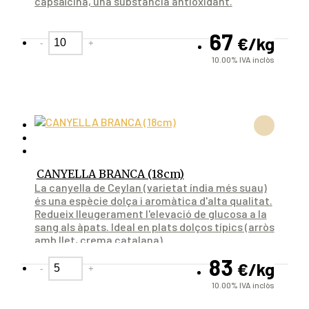
capsaïcina, una substància antioxidant.
67
€
/kg
-
+
10.00%
IVA inclòs
CANYELLA BRANCA (18cm)
La canyella de Ceylan (varietat índia més suau)
és una espècie dolça i aromàtica d'alta qualitat.
Redueix lleugerament l'elevació de glucosa a la
sang als àpats. Ideal en plats dolços típics (arròs
amb llet, crema catalana).
83
€
/kg
-
+
10.00%
IVA inclòs