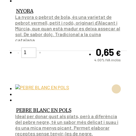
NYORA
La nyora o pebrot de bola, és una varietat de
pebrot vermell, petit i rodó, originari d'Alacant i
Múrcia, que quan està madur es deixa assecar al
sol. De sabor dolç. Tradicional a la cuina
catalana.
0,65
€
-
+
4.00%
IVA inclòs
PEBRE BLANC EN POLS
Ideal per donar gust als plats, però a diferència
del pebre negre, té un sabor més delicat i suau i
és una mica menys picant. Permet elaborar
receptes sense tenyir-les de negre.