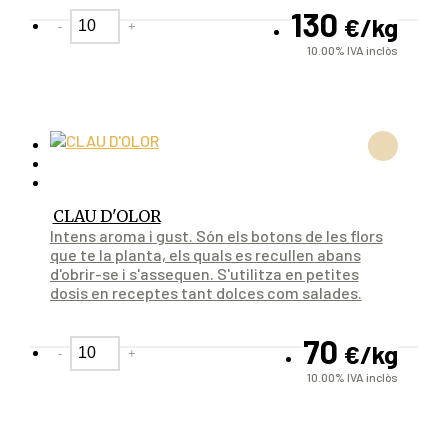
130
€
/kg
-
+
10.00%
IVA inclòs
CLAU D'OLOR
Intens aroma i gust. Són els botons de les flors
que te la planta, els quals es recullen abans
d'obrir-se i s'assequen. S'utilitza en petites
dosis en receptes tant dolces com salades.
70
€
/kg
-
+
10.00%
IVA inclòs