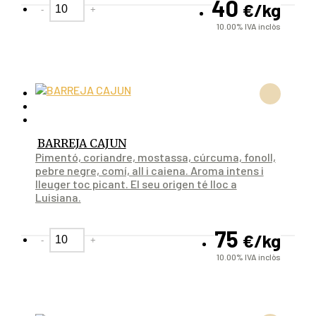
40
€
/kg
-
+
10.00%
IVA inclòs
BARREJA CAJUN
Pimentó, coriandre, mostassa, cúrcuma, fonoll,
pebre negre, comí, all i caiena. Aroma intens i
lleuger toc picant. El seu origen té lloc a
Luisiana.
75
€
/kg
-
+
10.00%
IVA inclòs