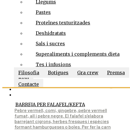
Llegums
BARREJA MAPUTXE
Pastes
Bitxo chipotle, pimentó fumat, coriandre i sal.
Barreja ideal per obtenir una deliciosa recepta
Proteïnes texturitzades
picant. Típica de la cuina maputxe de Xile i
altres regions dels Andes.
Deshidratats
Sals i sucres
92
€
/kg
-
+
Superaliments i complements dieta
10.00%
IVA inclòs
Tes i infusions
Filosofia
Botigues
Gra crew
Premsa
Blog
Contacte
BARREJA PER FALAFEL/KEFTA
Pebre vermell, comí, gingebre, pebre vermell
fumat, all i pebre negre. El falafel s'elabora
barrejant cigrons, herbes fresques i espècies
formant hamburgueses o boles. Per fer la carn