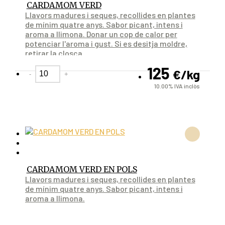
CARDAMOM VERD
Llavors madures i seques, recollides en plantes
de mínim quatre anys. Sabor picant, intens i
aroma a llimona. Donar un cop de calor per
potenciar l'aroma i gust. Si es desitja moldre,
retirar la closca.
125
€
/kg
-
+
10.00%
IVA inclòs
CARDAMOM VERD EN POLS
Llavors madures i seques, recollides en plantes
de mínim quatre anys. Sabor picant, intens i
aroma a llimona.