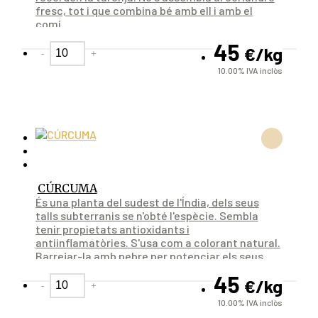
fresc, tot i que combina bé amb ell i amb el
comí.
45
€
/kg
-
+
10.00%
IVA inclòs
CÚRCUMA
És una planta del sudest de l'Índia, dels seus
talls subterranis se n'obté l'espècie. Sembla
tenir propietats antioxidants i
antiinflamatòries. S'usa com a colorant natural.
Barrejar-la amb pebre per potenciar els seus
efectes. Convé cuinar-la.
45
€
/kg
-
+
10.00%
IVA inclòs