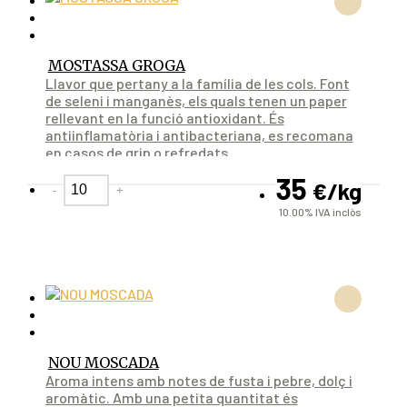
MOSTASSA GROGA
Llavor que pertany a la família de les cols. Font
de seleni i manganès, els quals tenen un paper
rellevant en la funció antioxidant. És
antiinflamatòria i antibacteriana, es recomana
en casos de grip o refredats.
35
€
/kg
-
+
10.00%
IVA inclòs
NOU MOSCADA
Aroma intens amb notes de fusta i pebre, dolç i
aromàtic. Amb una petita quantitat és