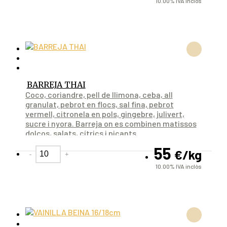
10.00%
IVA inclòs
BARREJA THAI
Coco, coriandre, pell de llimona, ceba, all
granulat, pebrot en flocs, sal fina, pebrot
vermell, citronela en pols, gingebre, julivert,
sucre i nyora. Barreja on es combinen matissos
dolços, salats, cítrics i picants.
55
€
/kg
-
+
10.00%
IVA inclòs