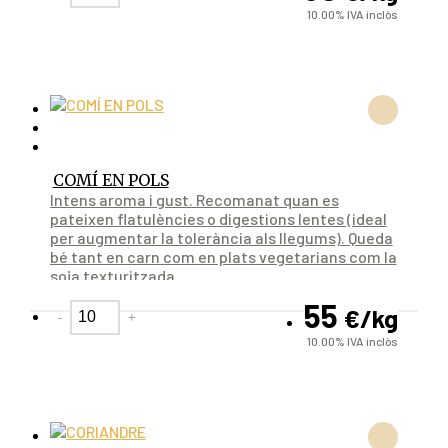
10.00%
IVA inclòs
COMÍ EN POLS
Intens aroma i gust. Recomanat quan es
pateixen flatulències o digestions lentes (ideal
per augmentar la tolerància als llegums). Queda
bé tant en carn com en plats vegetarians com la
soja texturitzada.
55
€
/kg
-
+
10.00%
IVA inclòs