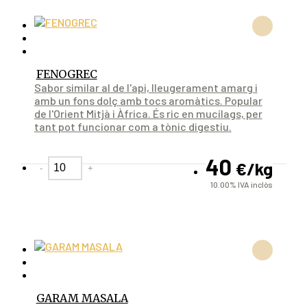
FENOGREC
Sabor similar al de l'api, lleugerament amarg i
amb un fons dolç amb tocs aromàtics. Popular
de l'Orient Mitjà i Àfrica. És ric en mucílags, per
tant pot funcionar com a tònic digestiu.
40
€
/kg
-
+
10.00%
IVA inclòs
GARAM MASALA