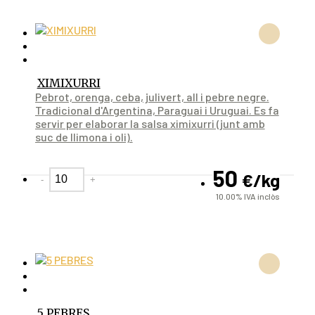
XIMIXURRI
Pebrot, orenga, ceba, julivert, all i pebre negre.
Tradicional d'Argentina, Paraguai i Uruguai. Es fa
servir per elaborar la salsa ximixurri (junt amb
suc de llimona i oli).
50
€
/kg
-
+
10.00%
IVA inclòs
5 PEBRES