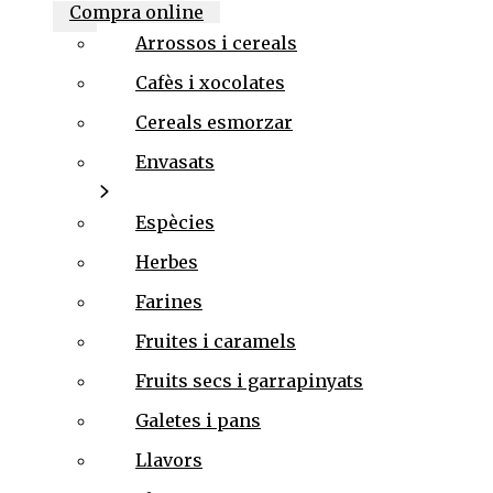
Compra online
Arrossos i cereals
Cafès i xocolates
Cereals esmorzar
Envasats
7 ESPÈCIES JAPONESES
Xile vermell, closca de taronja torrada, sèsam
blanc i negre, pebre de Sichuan, alga nori i
Espècies
gingebre. Barreja tradicional japonesa que
combina picor, aroma cítric i notes torrades.
Herbes
Aporta un sabor intens, és ideal per realçar
sopes, carns, noodles o tempura.
Farines
60
€
/kg
-
+
Fruites i caramels
10.00%
IVA inclòs
Fruits secs i garrapinyats
Galetes i pans
Llavors