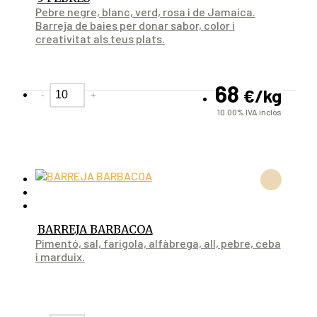
Pebre negre, blanc, verd, rosa i de Jamaica.
Barreja de baies per donar sabor, color i
creativitat als teus plats.
68
€
/kg
-
+
10.00%
IVA inclòs
BARREJA BARBACOA
Pimentó, sal, farigola, alfàbrega, all, pebre, ceba
i marduix.