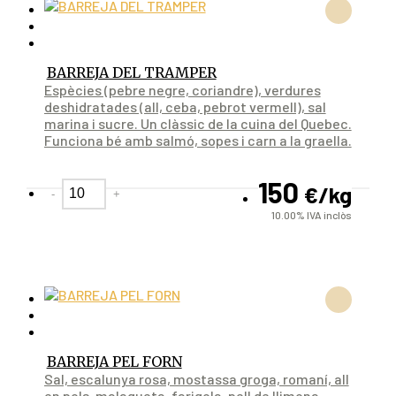
BARREJA DEL TRAMPER
Espècies (pebre negre, coriandre), verdures
deshidratades (all, ceba, pebrot vermell), sal
marina i sucre. Un clàssic de la cuina del Quebec.
Funciona bé amb salmó, sopes i carn a la graella.
150
€
/kg
-
+
10.00%
IVA inclòs
BARREJA PEL FORN
Sal, escalunya rosa, mostassa groga, romaní, all
en pols, malagueta, farigola, pell de llimona,