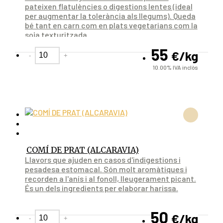
pateixen flatulències o digestions lentes (ideal
per augmentar la tolerància als llegums). Queda
bé tant en carn com en plats vegetarians com la
soja texturitzada.
55
€
/kg
-
+
10.00%
IVA inclòs
COMÍ DE PRAT (ALCARAVIA)
Llavors que ajuden en casos d'indigestions i
pesadesa estomacal. Són molt aromàtiques i
recorden a l'anís i al fonoll, lleugerament picant.
És un dels ingredients per elaborar harissa.
50
€
/kg
-
+