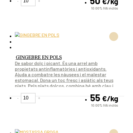
50
€
/kg
-
+
10.00%
IVA inclòs
GINGEBRE EN POLS
De sabor dolç i picant. És una arrel amb
propietats antinflamatòries i antioxidants.
Ajuda a combatre les nàusees i el malestar
estomacal. Dona un toc fresc i asiàtic als teus
plats. Pels plats dolços, combina bé amb clau i
canyella.
55
€
/kg
-
+
10.00%
IVA inclòs