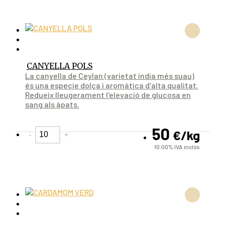
CANYELLA POLS
La canyella de Ceylan (varietat india més suau)
és una especie dolça i aromàtica d'alta qualitat.
Redueix lleugerament l'elevació de glucosa en
sang als àpats.
50
€
/kg
-
+
10.00%
IVA inclòs