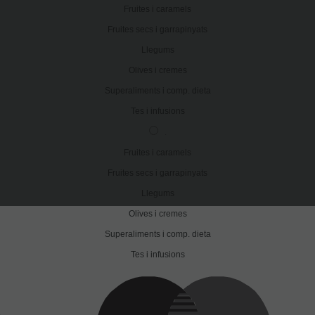
Fruites i caramels
Fruites secs i garrapinyats
Llegums
Olives i cremes
Superaliments i comp. dieta
Tes i infusions
.
Fruites i caramels
Fruites secs i garrapinyats
Llegums
Olives i cremes
Superaliments i comp. dieta
Tes i infusions