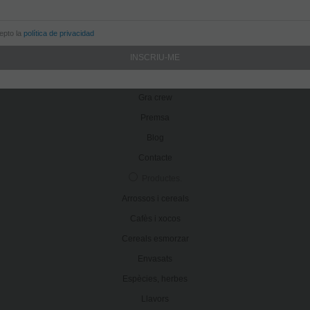
932 181 466
info@gradegracia.cat
cepto la
política de privacidad
Grà de gràcia
.
Filosofia
Botigues
Gra crew
Premsa
Blog
Contacte
Productes
.
Arrossos i cereals
Cafès i xocos
Cereals esmorzar
Envasats
Espècies, herbes
Llavors