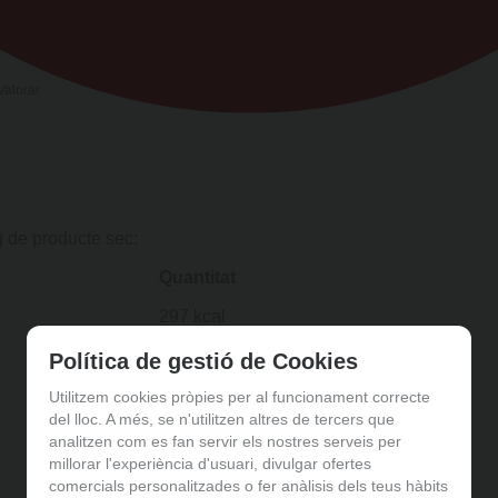
Valorar
g de producte sec:
Quantitat
297 kcal
Política de gestió de Cookies
1,4 g
Utilitzem cookies pròpies per al funcionament correcte
68 g
del lloc. A més, se n'utilitzen altres de tercers que
analitzen com es fan servir els nostres serveis per
millorar l'experiència d'usuari, divulgar ofertes
0,1 g
comercials personalitzades o fer anàlisis dels teus hàbits