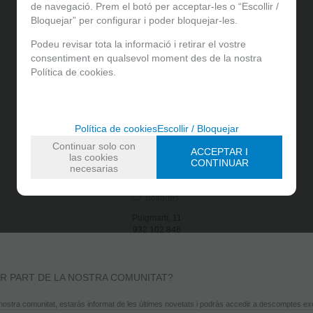
de navegació. Prem el botó per acceptar-les o “Escollir /
2,9 g
Bloquejar” per configurar i poder bloquejar-les.
Podeu revisar tota la informació i retirar el vostre
2,8 g
consentiment en qualsevol moment des de la nostra
Política de cookies.
2,4 g
Política de cookies
Escollir / Bloquejar
Continuar solo con
ACCEPTAR I
las cookies
CONTINUAR
necesarias
Facebook
Instagram
Bústia de suggeriments
Botigues
.
Puigmartí, 11
932 102 846
info@gradegracia.cat
Pl. Bonanova, 6
936 815 983
R PART DE LA NOSTRA COMUNITAT?
info@gradegracia.cat
nostra comunitat, estaràs informat de les últimes novetats i podràs accedir a descomptes ex
Cigne, 10