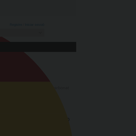
Registre
/
Iniciar sessió
 GLUTEN
stabilitzadors, gasificant (bicarbonat
) i llevat.
11,35
€
/kg