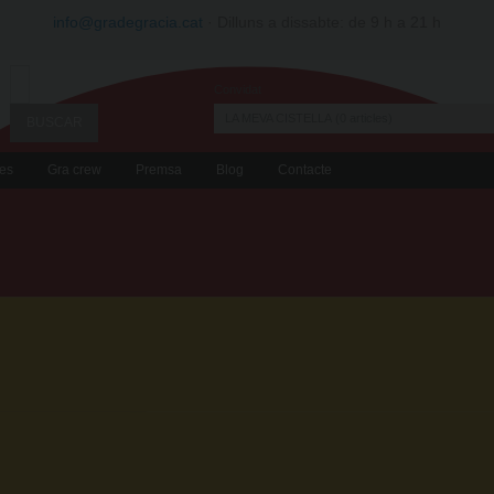
info@gradegracia.cat
· Dilluns a dissabte: de 9 h a 21 h
Convidat
LA MEVA CISTELLA
0
articles
es
Gra crew
Premsa
Blog
Contacte
PA RATLLAT SENSE
Midó de blat de moro, sal, aigua,, e
sòdic), conservant (sorbat de potassi
Textura cruixent i agradable al paladar.
BOSSA 100G: 100 GRAMS
EN STOCK
Entrega 24/48 h