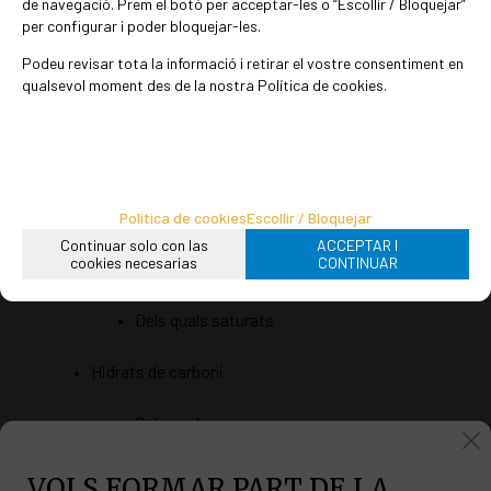
-
+
de navegació. Prem el botó per acceptar-les o “Escollir / Bloquejar”
Afegir a la cistella
per configurar i poder bloquejar-les.
grams
Podeu revisar tota la informació i retirar el vostre consentiment en
qualsevol moment des de la nostra Política de cookies.
DESCRIPCIÓN TÉCNICA
Composició nutricional per 100 g de producte sec:
Nom
Quan
Valor energètic
717 k
Política de cookies
Escollir / Bloquejar
Continuar solo con las
ACCEPTAR I
cookies necesarias
CONTINUAR
Lípids (greixos)
67,9 
Dels quals saturats
5,1 g
10,27
Hidrats de carboni
Dels quals sucres
1,47 
Proteïnes
16,12
VOLS FORMAR PART DE LA