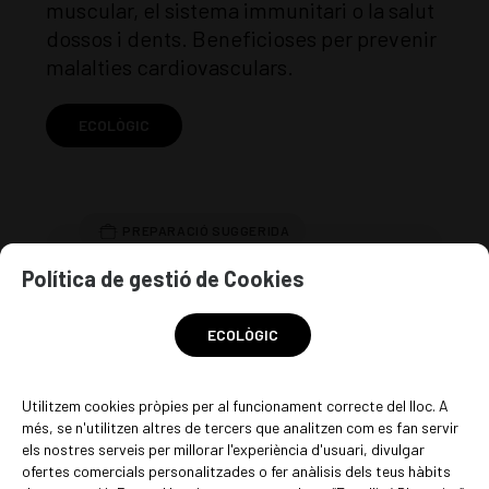
muscular, el sistema immunitari o la salut
dossos i dents. Beneficioses per prevenir
malalties cardiovasculars.
ECOLÒGIC
Política de gestió de Cookies
Per menjar soles, o bé en receptes tant
salades com dolces.
ECOLÒGIC
EN STOCK
Utilitzem cookies pròpies per al funcionament correcte del lloc. A
més, se n'utilitzen altres de tercers que analitzen com es fan servir
13
€
/kg
els nostres serveis per millorar l'experiència d'usuari, divulgar
ofertes comercials personalitzades o fer anàlisis dels teus hàbits