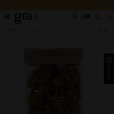
info@gradegracia.cat
· Dilluns a dissabte: de 9 h a 21 h
0
ESP
Home
Fruites i caramels