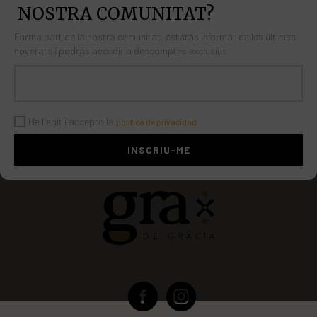
Fibra
7,7 g
NOSTRA COMUNITAT?
Sal
0,2 g
Forma part de la nostra comunitat, estaràs informat de les últimes
novetats i podràs accedir a descomptes exclusius
He llegit i accepto la
política de privacidad