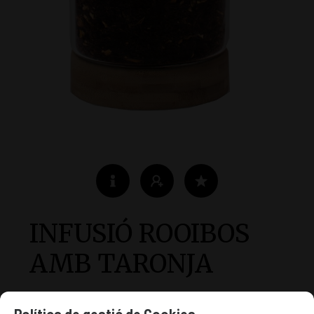
INFUSIÓ ROOIBOS
AMB TARONJA
Rooibos, honeybush, closques de taronja,
Política de gestió de Cookies