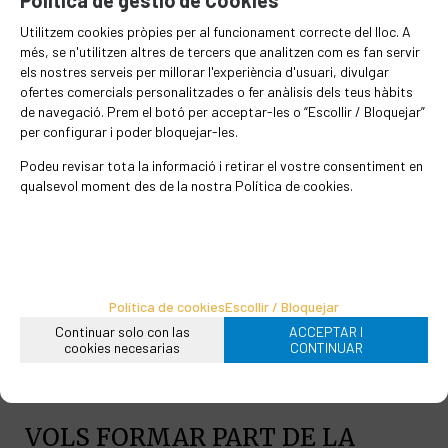
llavors de guaranà, flors de taronger i
aroma de taronja. Infusió dolça i
Utilitzem cookies pròpies per al funcionament correcte del lloc. A
afruitada. Digestiva i antioxidant.
més, se n'utilitzen altres de tercers que analitzen com es fan servir
els nostres serveis per millorar l'experiència d'usuari, divulgar
Remineralitza i equilibra el sistema
ofertes comercials personalitzades o fer anàlisis dels teus hàbits
nerviós.
de navegació. Prem el botó per acceptar-les o “Escollir / Bloquejar”
per configurar i poder bloquejar-les.
Podeu revisar tota la informació i retirar el vostre consentiment en
qualsevol moment des de la nostra Política de cookies.
1 cullera a 95° i reposar 4-6 minuts.
EN STOCK
Política de cookies
Escollir / Bloquejar
43
€
/kg
Continuar solo con las
ACCEPTAR I
cookies necesarias
CONTINUAR
-
+
Afegir a la cistella
grams
VOLS FORMAR PART DE LA