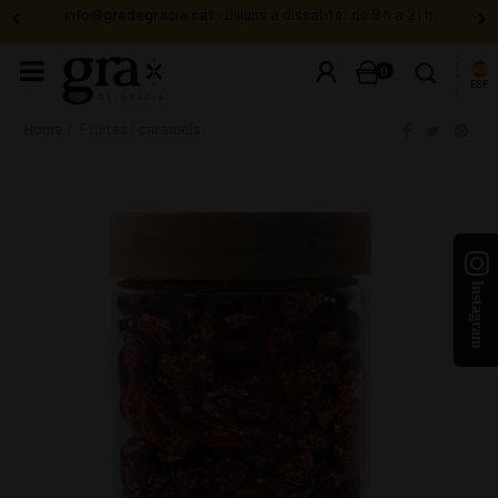
info@gradegracia.cat
· Dilluns a dissabte: de 9 h a 21 h
0
ESP
Home
Fruites i caramels