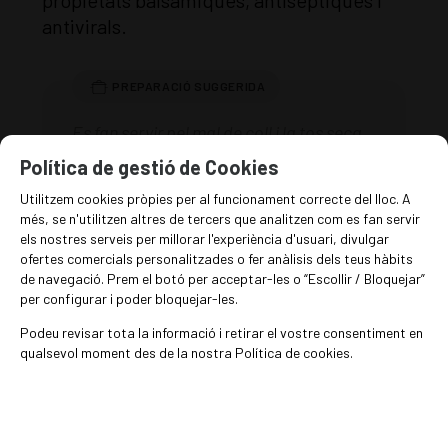
propietats balsámiques, antiseptiques i
antivirals.
Es fan servir pel mal de coll i la tos seca.
Política de gestió de Cookies
EN STOCK
Utilitzem cookies pròpies per al funcionament correcte del lloc. A
més, se n'utilitzen altres de tercers que analitzen com es fan servir
els nostres serveis per millorar l'experiència d'usuari, divulgar
31
€
/kg
ofertes comercials personalitzades o fer anàlisis dels teus hàbits
de navegació. Prem el botó per acceptar-les o “Escollir / Bloquejar”
per configurar i poder bloquejar-les.
-
+
Afegir a la cistella
grams
Podeu revisar tota la informació i retirar el vostre consentiment en
qualsevol moment des de la nostra Política de cookies.
DESCRIPCIÓN TÉCNICA
Composició nutricional per 100 g de producte sec: