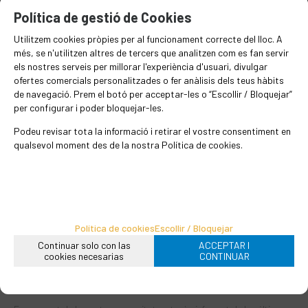
un fort gust sulfurós causat pels
Política de gestió de Cookies
compostos de sofre d'origen volcànic.
Apreciada per imitar el gust de ou. Ideal
Utilitzem cookies pròpies per al funcionament correcte del lloc. A
per persones a qui han prohibit el sodi a
més, se n'utilitzen altres de tercers que analitzen com es fan servir
els nostres serveis per millorar l'experiència d'usuari, divulgar
causa de la pressió arterial.
ofertes comercials personalitzades o fer anàlisis dels teus hàbits
de navegació. Prem el botó per acceptar-les o “Escollir / Bloquejar”
per configurar i poder bloquejar-les.
Podeu revisar tota la informació i retirar el vostre consentiment en
Es té la creença que és un remei contra
qualsevol moment des de la nostra Política de cookies.
la cremor d'estómac (antiàcid) i la
flatulència.
EN STOCK
Política de cookies
Escollir / Bloquejar
Continuar solo con las
ACCEPTAR I
cookies necesarias
CONTINUAR
33
VOLS FORMAR PART DE LA
€
/kg
NOSTRA COMUNITAT?
-
+
Afegir a la cistella