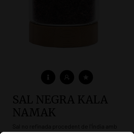
SAL NEGRA KALA
NAMAK
Sal no refinada procedent de l'Índia amb