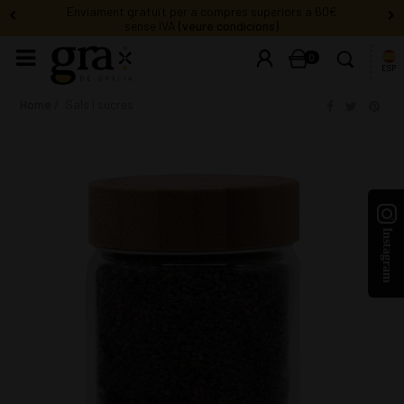
Enviament gratuït per a compres superiors a 60€
sense IVA
(veure condicions)
0
ESP
Home
Sals i sucres