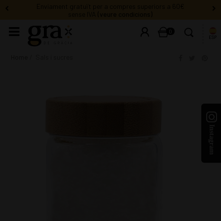
0
ESP
Home
Sals i sucres