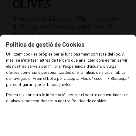
OLIVES
Arròs extra del Delta de l'Ebre, rossinyols
de Berga, olives negres, espàrrecs, all
granulat i julivert. Afegir crema de llet i/o
mantega per a més cremositat. Parmesà
Política de gestió de Cookies
ratllat i deixar fondre.
Utilitzem cookies pròpies per al funcionament correcte del lloc. A
més, se n'utilitzen altres de tercers que analitzen com es fan servir
els nostres serveis per millorar l'experiència d'usuari, divulgar
ofertes comercials personalitzades o fer anàlisis dels teus hàbits
de navegació. Prem el botó per acceptar-les o “Escollir / Bloquejar”
Fer sofregit i rossejar 100g d'arròs p/p.
per configurar i poder bloquejar-les.
Anar incorporant brou calent. Coure 18-
Podeu revisar tota la informació i retirar el vostre consentiment en
20 min (opcional: un xic de vi blanc),
qualsevol moment des de la nostra Política de cookies.
rectificar de sal.
EN STOCK