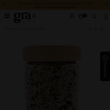
info@gradegracia.cat
· Dilluns a dissabte: de 9 h a 21 h
0
ESP
Home
Arrossos i cereals