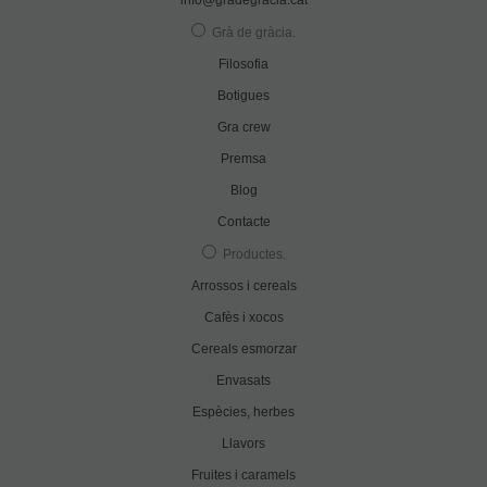
Grà de gràcia
.
Filosofia
Botigues
Gra crew
Premsa
Blog
Contacte
Productes
.
Arrossos i cereals
Cafès i xocos
Cereals esmorzar
Envasats
Espècies, herbes
Llavors
Fruites i caramels