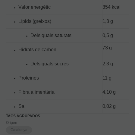
Valor energètic
354 kcal
Lípids (greixos)
1,3 g
Dels quals saturats
0,5 g
73 g
Hidrats de carboni
Dels quals sucres
2,3 g
Proteïnes
11 g
Fibra alimentària
4,10 g
Sal
0,02 g
TAGS AGRUPADOS
Origen
Catalunya