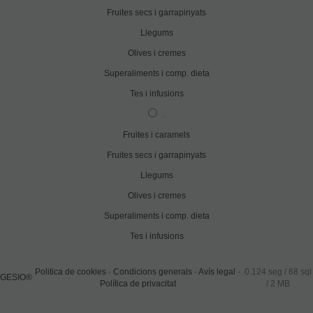
Fruites secs i garrapinyats
Llegums
Olives i cremes
Superaliments i comp. dieta
Tes i infusions
.
Fruites i caramels
Fruites secs i garrapinyats
Llegums
Olives i cremes
Superaliments i comp. dieta
Tes i infusions
Politica de cookies
-
Condicions generals
-
Avís legal
-
0.124 seg /
68 sql
GESIO®
Política de privacitat
/ 2 MB