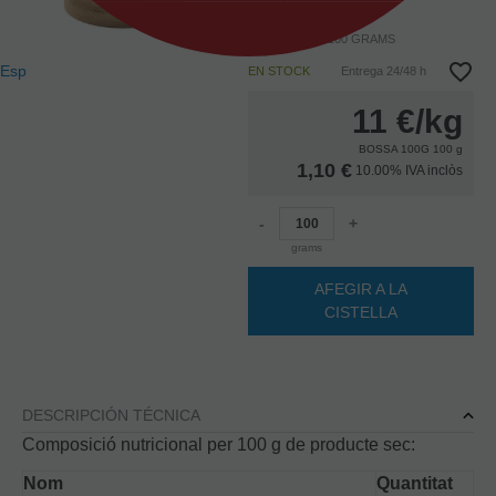
cocció: 7-8 min.
BOSSA 100G: 100 GRAMS
Esp
EN STOCK
Entrega 24/48 h
11
€
/kg
BOSSA 100G 100 g
1,10 €
10.00%
IVA inclòs
-
+
grams
AFEGIR A LA
CISTELLA
DESCRIPCIÓN TÉCNICA
Composició nutricional per 100 g de producte sec:
Nom
Quantitat