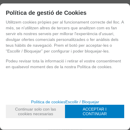
Política de gestió de Cookies
Utilitzem cookies pròpies per al funcionament correcte del lloc. A
Valorar
més, se n'utilitzen altres de tercers que analitzen com es fan
Recomanar
servir els nostres serveis per millorar l'experiència d'usuari,
divulgar ofertes comercials personalitzades o fer anàlisis dels
Sol·licitar més info
teus hàbits de navegació. Prem el botó per acceptar-les o
“Escollir / Bloquejar” per configurar i poder bloquejar-les.
Podeu revisar tota la informació i retirar el vostre consentiment
Facebook
Instagram
en qualsevol moment des de la nostra Política de cookies.
Bústia de suggeriments
Botigues
.
Puigmartí, 11
932 102 846
info@gradegracia.cat
Política de cookies
Escollir / Bloquejar
Pl. Bonanova, 6
936 815 983
Continuar solo con las
ACCEPTAR I
info@gradegracia.cat
cookies necesarias
CONTINUAR
Cigne, 10
932 181 466
info@gradegracia.cat