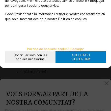
de navegació. Prem el botó per acceptar-les o “Escollir / Bloquejar”
per configurar i poder bloquejar-les.
-
+
Podeu revisar tota la informació i retirar el vostre consentiment en
Afegir a la cistella
qualsevol moment des de la nostra Política de cookies.
grams
DESCRIPCIÓN TÉCNICA
Composició nutricional per 100 g de producte sec:
Política de cookies
Escollir / Bloquejar
Nom
Quant
Continuar solo con las
ACCEPTAR I
cookies necesarias
CONTINUAR
Valor energètic
364 k
Lípids (greixos)
1,1 g
78,1 g
Hidrats de carboni
VOLS FORMAR PART DE LA
Dels quals sucres
0 g
NOSTRA COMUNITAT?
Proteïnes
8,5 g
Forma part de la nostra comunitat, estaràs informat de les últimes