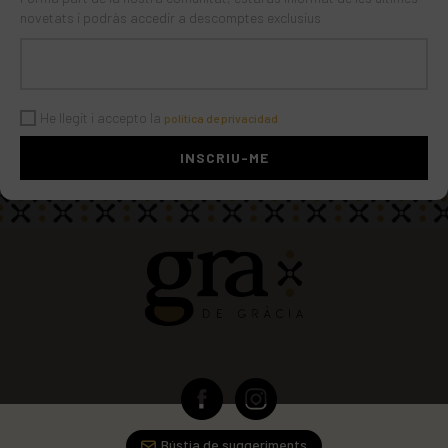
novetats i podràs accedir a descomptes exclusius
Sal
0,03 g
He llegit i accepto la
política de privacidad
Bústia de suggeriments