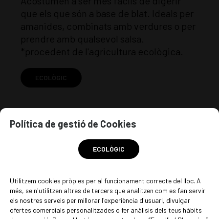
Acostumen a ser més fàcils de digerir
que els que són a base de blat. Ideals per
amanides, combinats amb verdures o per
prendre amb qualsevol salsa.
*procedent de l'agricultura ecològica.
ECOLÒGIC
Política de gestió de Cookies
Origen: Bolivia. Temps de cocció: 2-5
ECOLÒGIC
min.
Utilitzem cookies pròpies per al funcionament correcte del lloc. A
més, se n'utilitzen altres de tercers que analitzen com es fan servir
EN STOCK
els nostres serveis per millorar l'experiència d'usuari, divulgar
ofertes comercials personalitzades o fer anàlisis dels teus hàbits
14
€
/kg