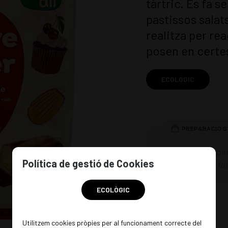
tàrtric. Es fa 
pastissos salats
realitza per re
posen en certes
ECOLÒGIC
2 culleradetes per
Política de gestió de Cookies
amb part de la far
ECOLÒGIC
EN STOCK
Utilitzem cookies pròpies per al funcionament correcte del