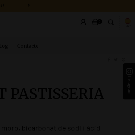
0
ESP
log
Contacte
T PASTISSERIA
 moro, bicarbonat de sodi i àcid