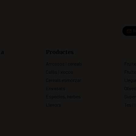
B
ia
Productes
Arrossos i cereals
Fruit
Cafès i xocos
Fruit
Cereals esmorzar
Lleg
Envasats
Olive
Espècies, herbes
Super
Llavors
Tes i 