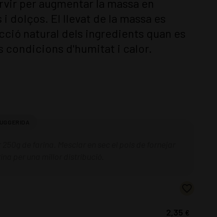
servir per augmentar la massa en
 i dolços. El llevat de la massa es
acció natural dels ingredients quan es
 condicions d'humitat i calor.
 250g de farina. Mesclar en sec el pols de fornejar
ina per una millor distribució.
2,35
€