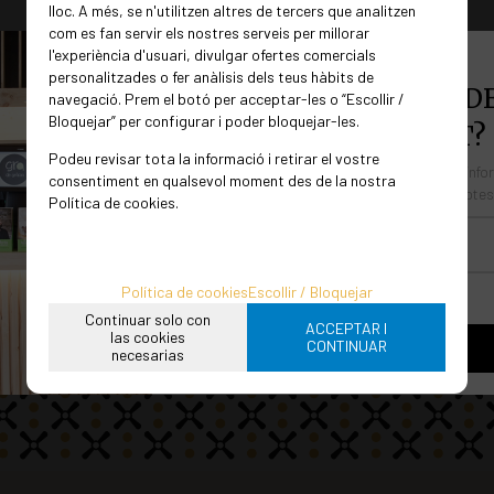
lloc. A més, se n'utilitzen altres de tercers que analitzen
com es fan servir els nostres serveis per millorar
-
+
l'experiència d'usuari, divulgar ofertes comercials
personalitzades o fer anàlisis dels teus hàbits de
unidades
VOLS FORMAR PART DE
navegació. Prem el botó per acceptar-les o “Escollir /
Bloquejar” per configurar i poder bloquejar-les.
NOSTRA COMUNITAT?
Podeu revisar tota la informació i retirar el vostre
Forma part de la nostra comunitat, estaràs info
consentiment en qualsevol moment des de la nostra
últimes novetats i podràs accedir a descomptes
Política de cookies.
Política de cookies
Escollir / Bloquejar
He llegit i accepto la
política de privacidad
Continuar solo con
ACCEPTAR I
las cookies
CONTINUAR
necesarias