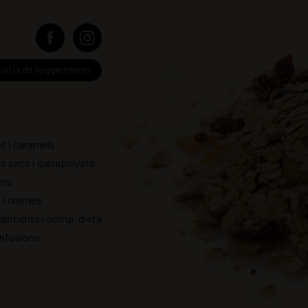
ústia de suggeriments
es i caramels
es secs i garrapinyats
ums
s i cremes
aliments i comp. dieta
infusions