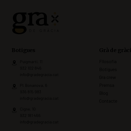
Botigues
Grà de gràc
Filosofia
Puigmartí, 11
932 102 846
Botigues
info@gradegracia.cat
Gra crew
Premsa
Pl. Bonanova, 6
936 815 983
Blog
info@gradegracia.cat
Contacte
Cigne, 10
932 181 466
info@gradegracia.cat