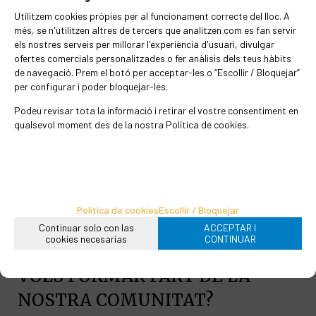
i de color vermellós, ajuda a eliminar els
Utilitzem cookies pròpies per al funcionament correcte del lloc. A
radicals lliures, retarda l'envelliment
més, se n'utilitzen altres de tercers que analitzen com es fan servir
cel·lular i aporta gran quantitat de
els nostres serveis per millorar l'experiència d'usuari, divulgar
ofertes comercials personalitzades o fer anàlisis dels teus hàbits
minerals.
de navegació. Prem el botó per acceptar-les o “Escollir / Bloquejar”
per configurar i poder bloquejar-les.
Podeu revisar tota la informació i retirar el vostre consentiment en
qualsevol moment des de la nostra Política de cookies.
1 cullera a 95° i reposar 4-6 minuts.
EN STOCK
Política de cookies
Escollir / Bloquejar
45
€
/kg
Continuar solo con las
ACCEPTAR I
cookies necesarias
CONTINUAR
-
+
Afegir a la cistella
VOLS FORMAR PART DE LA
grams
NOSTRA COMUNITAT?