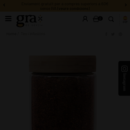
Enviament gratuït per a compres superiors a 60€
sense IVA
(veure condicions)
0
ESP
Home
Tes i infusions