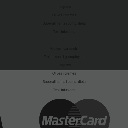
Llegums
Olives i cremes
Superaliments i comp. dieta
Tes i infusions
.
Fruites i caramels
Fruites secs i garrapinyats
Llegums
Olives i cremes
Superaliments i comp. dieta
Tes i infusions