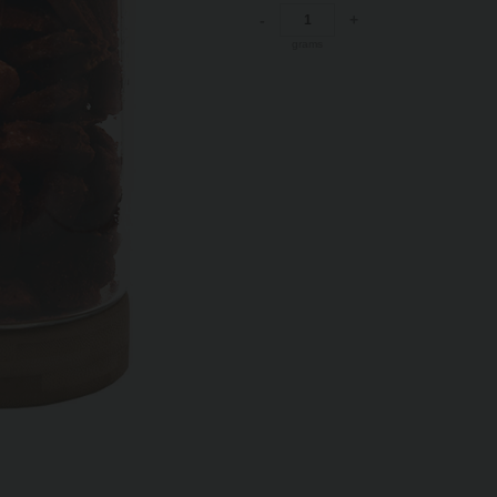
-
+
grams