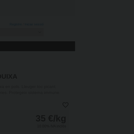
Registre
/
Iniciar sessió
DUIXA
xa en pols. Lleuger toc picant.
tòries. Protegeix sistema immune.
35
€
/kg
10.00%
IVA inclòs