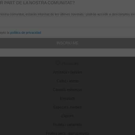
Grà de gràcia
.
R PART DE LA NOSTRA COMUNITAT?
Filosofia
nostra comunitat, estaràs informat de les últimes novetats i podràs accedir a descomptes ex
Botigues
Gra crew
cepto la
política de privacidad
Premsa
Blog
Contacte
Productes
.
Arrossos i cereals
Cafès i xocos
Cereals esmorzar
Envasats
Espècies, herbes
Llavors
Fruites i caramels
Fruites secs i garrapinyats