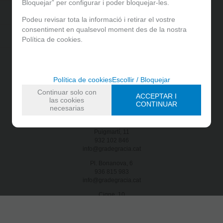
Bloquejar” per configurar i poder bloquejar-les.
0 g
Podeu revisar tota la informació i retirar el vostre
consentiment en qualsevol moment des de la nostra
0 g
Política de cookies.
Política de cookies
Escollir / Bloquejar
Continuar solo con
ACCEPTAR I
las cookies
Facebook
Instagram
CONTINUAR
necesarias
Bústia de suggeriments
Botigues
.
Puigmartí, 11
932 102 846
info@gradegracia.cat
Pl. Bonanova, 6
936 815 983
info@gradegracia.cat
Cigne, 10
932 181 466
info@gradegracia.cat