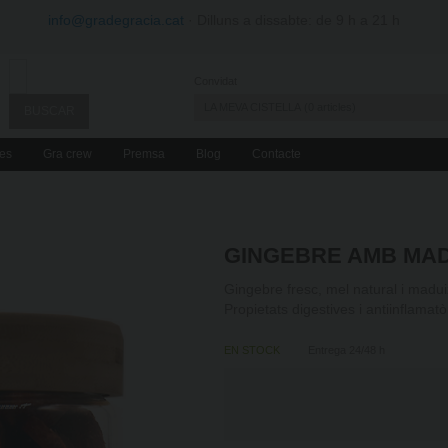
info@gradegracia.cat
· Dilluns a dissabte: de 9 h a 21 h
Convidat
LA MEVA CISTELLA
0
articles
es
Gra crew
Premsa
Blog
Contacte
GINGEBRE AMB MA
Gingebre fresc, mel natural i madui
Propietats digestives i antiinflama
EN STOCK
Entrega 24/48 h