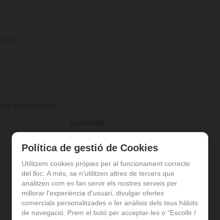
Valorar
g de producte sec:
Quantitat
370 kcal
Política de gestió de Cookies
0 g
Utilitzem cookies pròpies per al funcionament correcte
del lloc. A més, se n'utilitzen altres de tercers que
91,6 g
analitzen com es fan servir els nostres serveis per
millorar l'experiència d'usuari, divulgar ofertes
comercials personalitzades o fer anàlisis dels teus hàbits
40 g
de navegació. Prem el botó per acceptar-les o “Escollir /