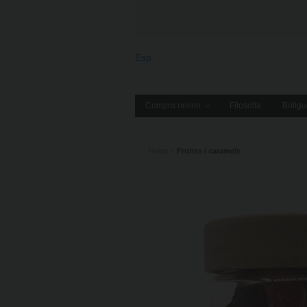
Esp
Compra online
Filosofia
Botigu
Home
Fruites i caramels