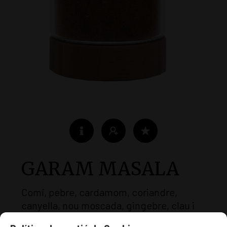
GARAM MASALA
Comí, pebre, cardamom, coriandre,
canyella, nou moscada, gingebre, clau i
llorer. Barreja d'espècies semblant al curri