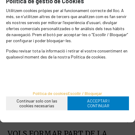
Política de gestió de Cookies
però sense la cúrcuma. De sabor intens. A
diferència d'altres espècies, s'afegeix al
Utilitzem cookies pròpies per al funcionament correcte del lloc. A
més, se n'utilitzen altres de tercers que analitzen com es fan servir
final, 5 minuts abans d'acabar la cocció.
els nostres serveis per millorar l'experiència d'usuari, divulgar
ofertes comercials personalitzades o fer anàlisis dels teus hàbits
de navegació. Prem el botó per acceptar-les o “Escollir / Bloquejar”
per configurar i poder bloquejar-les.
S'utilitza per acabar plats de curri,
Podeu revisar tota la informació i retirar el vostre consentiment en
qualsevol moment des de la nostra Política de cookies.
carns, sopes, guisats i receptes amb
verdures.
EN STOCK
Política de cookies
Escollir / Bloquejar
63
€
/kg
Continuar solo con las
ACCEPTAR I
cookies necesarias
CONTINUAR
-
+
Afegir a la cistella
grams
VOLS FORMAR PART DE LA