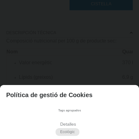
CISTELLA
DESCRIPCIÓN TÉCNICA
Composició nutricional per 100 g de producte sec:
Nom
Quantit
Valor energètic
370 kca
Lípids (greixos)
6,9 g
56 g
Hidrats de carboni
Política de gestió de Cookies
Dels quals sucres
1,3 g
Tags agrupados
Proteïnes
14 g
Detalles
Ecològic
Fibra
11 g