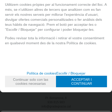
Utilitzem cookies pròpies per al funcionament correcte del lloc. A
Ferro (Fe)*
5,4 mg
més, se n'utilitzen altres de tercers que analitzen com es fan
servir els nostres serveis per millorar l'experiència d'usuari,
divulgar ofertes comercials personalitzades o fer anàlisis dels
Fòsfor (P)*
400 mg
teus hàbits de navegació. Prem el botó per acceptar-les o
“Escollir / Bloquejar” per configurar i poder bloquejar-les.
Tiamina (vitamina B1)*
0,42 m
Podeu revisar tota la informació i retirar el vostre consentiment
en qualsevol moment des de la nostra Política de cookies.
*Quantitat aproximada
Facebook
Instagram
Bústia de suggeriments
Política de cookies
Escollir / Bloquejar
Botigues
.
Continuar solo con las
ACCEPTAR I
Puigmartí, 11
cookies necesarias
CONTINUAR
932 102 846
info@gradegracia.cat
Pl. Bonanova, 6
936 815 983
info@gradegracia.cat