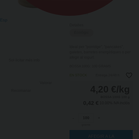
Tags agrupados
Esp
Detalles
Ecològic
Ideal per "porridge", "pancakes",
galetes, barretes energètiques o per
afegir al iogurt.
Sol·licitar més info
BOSSA 100G: 100 GRAMS
EN STOCK
Entrega 24/48 h
Valorar
4,20
€
/kg
Recomanar
BOSSA 100G 100 g
0,42 €
10.00%
IVA inclòs
-
+
grams
AFEGIR A LA