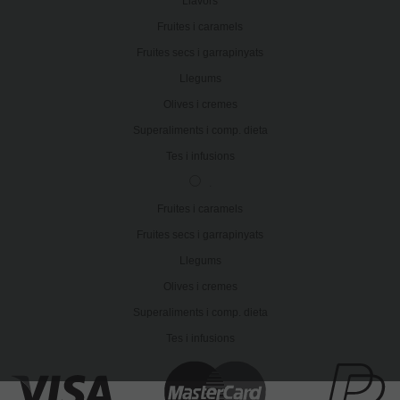
Llavors
Fruites i caramels
Fruites secs i garrapinyats
Llegums
Olives i cremes
Superaliments i comp. dieta
Tes i infusions
.
Fruites i caramels
Fruites secs i garrapinyats
Llegums
Olives i cremes
Superaliments i comp. dieta
Tes i infusions