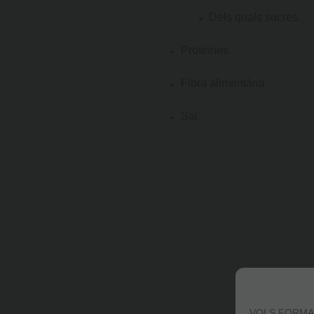
Dels quals sucres
Proteïnes
Fibra alimentària
Sal
VOLS FORMA