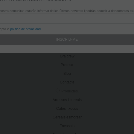
info@gradegracia.cat
Cigne, 10
nostra comunitat, estaràs informat de les últimes novetats i podràs accedir a descomptes ex
932 181 466
info@gradegracia.cat
cepto la
política de privacidad
Grà de gràcia
.
Filosofia
Botigues
Gra crew
Premsa
Blog
Contacte
Productes
.
Arrossos i cereals
Cafès i xocos
Cereals esmorzar
Envasats