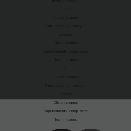
Espècies, herbes
Llavors
Fruites i caramels
Fruites secs i garrapinyats
Llegums
Olives i cremes
Superaliments i comp. dieta
Tes i infusions
.
Fruites i caramels
Fruites secs i garrapinyats
Llegums
Olives i cremes
Superaliments i comp. dieta
Tes i infusions