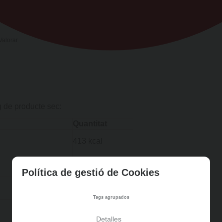
Valorar
g de producte sec:
Quantitat
413 kcal
g
Política de gestió de Cookies
8 g
Tags agrupados
26 g
Detalles