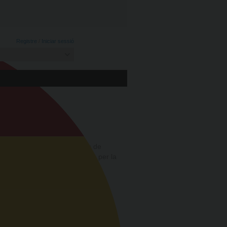
Registre
/
Iniciar sessió
CO
ca de cocos ecològics acabats de
mini màxim de 3 dies. Destaca per la
ri Lanka.