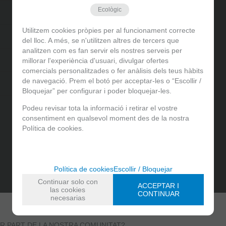
Ecològic
8 g
Utilitzem cookies pròpies per al funcionament correcte
19 g
del lloc. A més, se n'utilitzen altres de tercers que
analitzen com es fan servir els nostres serveis per
39 g
millorar l'experiència d'usuari, divulgar ofertes
comercials personalitzades o fer anàlisis dels teus hàbits
de navegació. Prem el botó per acceptar-les o “Escollir /
0,06 g
Bloquejar” per configurar i poder bloquejar-les.
Podeu revisar tota la informació i retirar el vostre
consentiment en qualsevol moment des de la nostra
Política de cookies.
Facebook
Instagram
Bústia de suggeriments
Botigues
.
Política de cookies
Escollir / Bloquejar
Puigmartí, 11
Continuar solo con
ACCEPTAR I
las cookies
932 102 846
CONTINUAR
necesarias
info@gradegracia.cat
Pl. Bonanova, 6
936 815 983
R PART DE LA NOSTRA COMUNITAT?