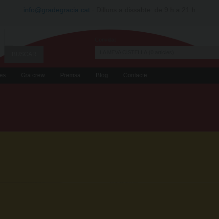
info@gradegracia.cat
· Dilluns a dissabte: de 9 h a 21 h
Convidat
LA MEVA CISTELLA
0
articles
es
Gra crew
Premsa
Blog
Contacte
FARINA DE COCO E
S'elabora a partir de la polpa fres
recollir que es processen en un ter
seva fibra i les proteïnes. Origen: S
Tags agrupados
Detalles
Ecològic