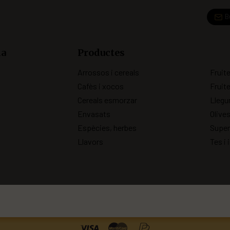
B
ia
Productes
Arrossos i cereals
Fruit
Cafès i xocos
Fruit
Cereals esmorzar
Lleg
Envasats
Olive
Espècies, herbes
Super
Llavors
Tes i 