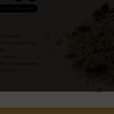
ústia de suggeriments
es i caramels
es secs i garrapinyats
ums
s i cremes
aliments i comp. dieta
infusions