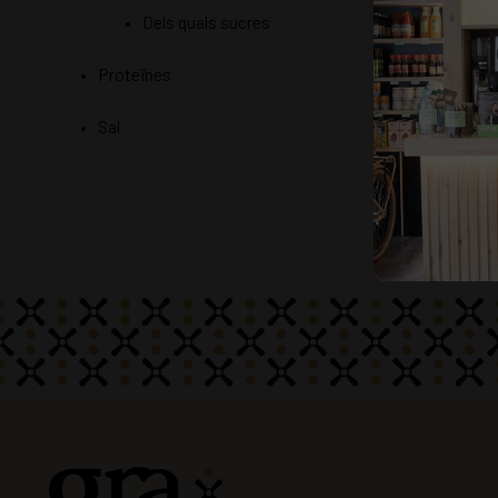
Dels quals sucres
0 g
Proteïnes
8,5 g
Sal
0,03 