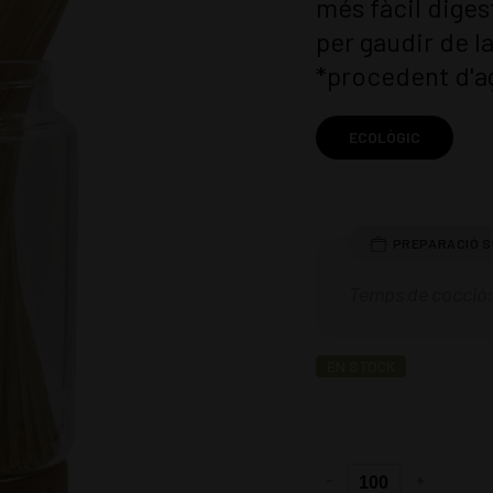
més fàcil diges
per gaudir de l
*procedent d'ag
ECOLÒGIC
Temps de cocció: 
EN STOCK
-
+