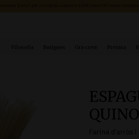
info@gradegracia.cat
· Dilluns a dissabte: de 9 h a 21 h
Filosofia
Botigues
Gra crew
Premsa
B
ESPAG
QUIN
Farina d'arròs 