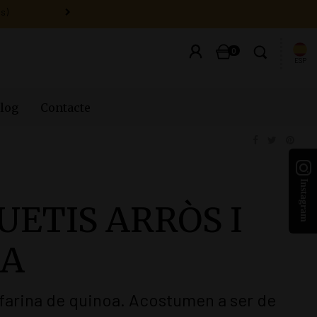
0
ESP
log
Contacte
UETIS ARRÒS I
OA
i farina de quinoa. Acostumen a ser de