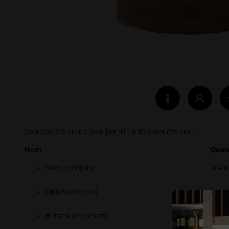
Composició nutricional per 100 g de producte sec:
Nom
Quan
Valor energètic
364 k
Lípids (greixos)
1,1 g
78,1 g
Hidrats de carboni