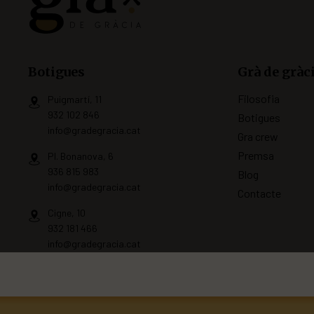
Botigues
Grà de gràc
Filosofia
Puigmartí, 11
932 102 846
Botigues
info@gradegracia.cat
Gra crew
Premsa
Pl. Bonanova, 6
936 815 983
Blog
info@gradegracia.cat
Contacte
Cigne, 10
932 181 466
info@gradegracia.cat