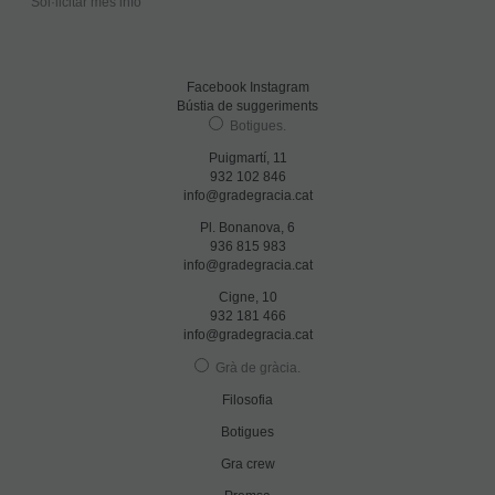
Sol·licitar més info
Facebook
Instagram
Bústia de suggeriments
Botigues
.
Puigmartí, 11
932 102 846
info@gradegracia.cat
Pl. Bonanova, 6
936 815 983
info@gradegracia.cat
Cigne, 10
932 181 466
info@gradegracia.cat
Grà de gràcia
.
Filosofia
Botigues
Gra crew