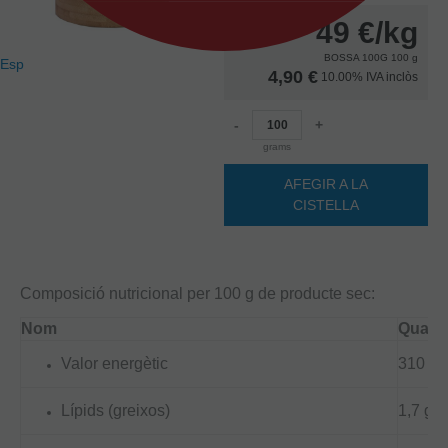
49
€
/kg
BOSSA 100G 100 g
Esp
4,90 €
10.00%
IVA inclòs
-
+
grams
AFEGIR A LA
CISTELLA
Composició nutricional per 100 g de producte sec:
Nom
Quanti
Valor energètic
310 kc
Lípids (greixos)
1,7 g