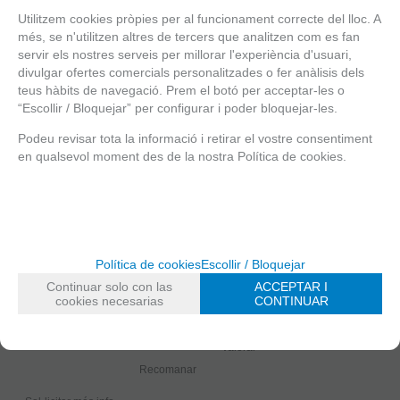
Dels quals saturats
1,2 g
Utilitzem cookies pròpies per al funcionament correcte del lloc. A
més, se n'utilitzen altres de tercers que analitzen com es fan
60 g
servir els nostres serveis per millorar l'experiència d'usuari,
Hidrats de carboni
divulgar ofertes comercials personalitzades o fer anàlisis dels
teus hàbits de navegació. Prem el botó per acceptar-les o
Dels quals sucres
50 g
“Escollir / Bloquejar” per configurar i poder bloquejar-les.
Podeu revisar tota la informació i retirar el vostre consentiment
Proteïnes
11 g
en qualsevol moment des de la nostra Política de cookies.
Fibra alimentària
9 g
TAGS AGRUPADOS
Origen
Detalles
Catalunya
Ecològic
Política de cookies
Escollir / Bloquejar
Continuar solo con las
ACCEPTAR I
cookies necesarias
CONTINUAR
Valorar
Recomanar