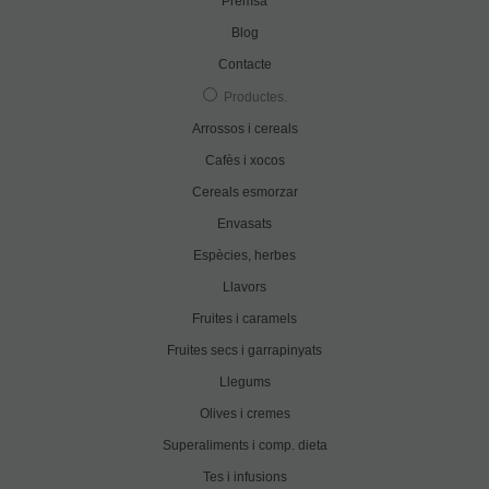
Premsa
Blog
Contacte
Productes
.
Arrossos i cereals
Cafès i xocos
Cereals esmorzar
Envasats
Espècies, herbes
Llavors
Fruites i caramels
Fruites secs i garrapinyats
Llegums
Olives i cremes
Superaliments i comp. dieta
Tes i infusions