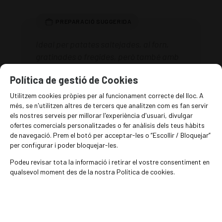
Ideal per patates saltejades, al forn,
gratinades o fregides, però també amb
carns i verdures al forn.
Política de gestió de Cookies
Utilitzem cookies pròpies per al funcionament correcte del lloc. A
EN STOCK
més, se n'utilitzen altres de tercers que analitzen com es fan servir
els nostres serveis per millorar l'experiència d'usuari, divulgar
50
ofertes comercials personalitzades o fer anàlisis dels teus hàbits
€
/kg
de navegació. Prem el botó per acceptar-les o “Escollir / Bloquejar”
per configurar i poder bloquejar-les.
-
+
Afegir a la cistella
Podeu revisar tota la informació i retirar el vostre consentiment en
grams
qualsevol moment des de la nostra Política de cookies.
DESCRIPCIÓN TÉCNICA
Composició nutricional per 100 g de producte: