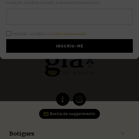
novetats i podràs accedir a descomptes exclusius
He llegit i accepto la
política de privacidad
Bústia de suggeriments
Botigues