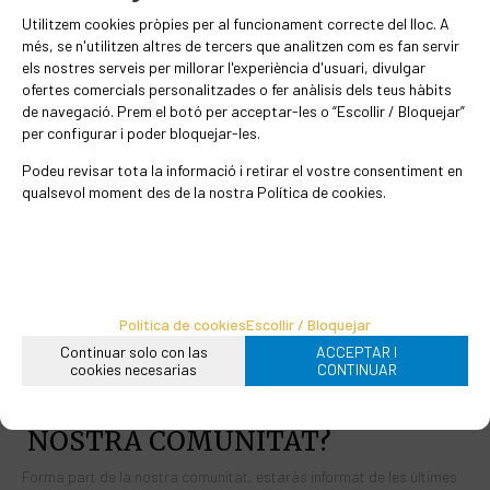
origen té lloc a Luisiana.
Utilitzem cookies pròpies per al funcionament correcte del lloc. A
més, se n'utilitzen altres de tercers que analitzen com es fan servir
els nostres serveis per millorar l'experiència d'usuari, divulgar
ofertes comercials personalitzades o fer anàlisis dels teus hàbits
de navegació. Prem el botó per acceptar-les o “Escollir / Bloquejar”
És un condiment molt utilitzat per
per configurar i poder bloquejar-les.
assaonar carns, verdures, peixos i
Podeu revisar tota la informació i retirar el vostre consentiment en
mariscos. També combina bé amb
qualsevol moment des de la nostra Política de cookies.
quinoa, arròs i verdures.
EN STOCK
Política de cookies
Escollir / Bloquejar
75
€
/kg
Continuar solo con las
ACCEPTAR I
cookies necesarias
CONTINUAR
-
+
VOLS FORMAR PART DE LA
Afegir a la cistella
grams
NOSTRA COMUNITAT?
Forma part de la nostra comunitat, estaràs informat de les últimes