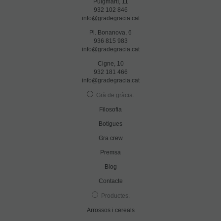
Puigmartí, 11
932 102 846
info@gradegracia.cat
Pl. Bonanova, 6
936 815 983
info@gradegracia.cat
Cigne, 10
932 181 466
info@gradegracia.cat
Grà de gràcia
.
Filosofia
Botigues
Gra crew
Premsa
Blog
Contacte
Productes
.
Arrossos i cereals