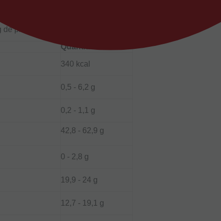
g de producte sec:
Quantitat
340 kcal
0,5 - 6,2 g
0,2 - 1,1 g
42,8 - 62,9 g
0 - 2,8 g
19,9 - 24 g
12,7 - 19,1 g