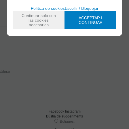
12,7 - 19,1 g
Política de cookies
Escollir / Bloquejar
Continuar solo con
ACCEPTAR I
0,0 g
las cookies
CONTINUAR
necesarias
Valorar
Facebook
Instagram
Bústia de suggeriments
Botigues
.