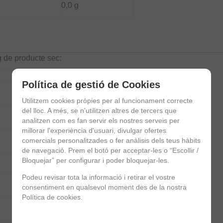
0,0 g
g de producte sec:
Quantitat
Política de gestió de Cookies
340 kcal
Utilitzem cookies pròpies per al funcionament correcte
del lloc. A més, se n'utilitzen altres de tercers que
0,5 - 6,2 g
analitzen com es fan servir els nostres serveis per
millorar l'experiència d'usuari, divulgar ofertes
0,2 - 1,1 g
comercials personalitzades o fer anàlisis dels teus hàbits
de navegació. Prem el botó per acceptar-les o “Escollir /
42,8 - 62,9 g
Bloquejar” per configurar i poder bloquejar-les.
Podeu revisar tota la informació i retirar el vostre
0 - 2,8 g
consentiment en qualsevol moment des de la nostra
Política de cookies.
19,9 - 24 g