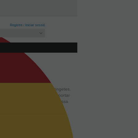
Registre
/
Iniciar sessió
igerir-se millor que altres mongetes.
s. Deixar en remull tota la nit, portar
n-1h o 15min en olla exprés (1 tassa
ides, arrossos, sopes, etc. També per