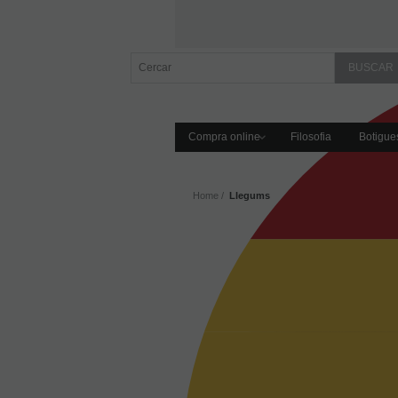
Compra online
Filosofia
Botigue
Home
Llegums