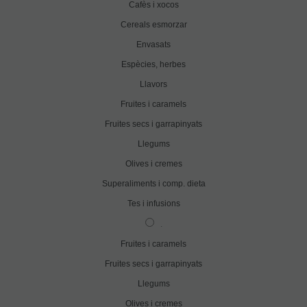
Cafès i xocos
Cereals esmorzar
Envasats
Espècies, herbes
Llavors
Fruites i caramels
Fruites secs i garrapinyats
Llegums
Olives i cremes
Superaliments i comp. dieta
Tes i infusions
.
Fruites i caramels
Fruites secs i garrapinyats
Llegums
Olives i cremes