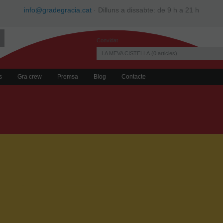
info@gradegracia.cat
· Dilluns a dissabte: de 9 h a 21 h
Convidat
LA MEVA CISTELLA
0
articles
s
Gra crew
Premsa
Blog
Contacte
AZUKI ECO
Llegum cilíndrica que destaca per d
Molt riques en fibra, ferro i proteïne
a ebullició i cuinar a foc baix 45mi
per 3 d'aigua).
Origen: Xina o Argentina. Ideals en aman
pastissos i postres.
BOSSA 100G: 100 GRAMS