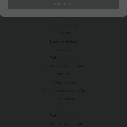
Productes
.
Arrossos i cereals
Cafès i xocos
Cereals esmorzar
Envasats
Espècies, herbes
Llavors
Fruites i caramels
Fruites secs i garrapinyats
Llegums
Olives i cremes
Superaliments i comp. dieta
Tes i infusions
.
Fruites i caramels
Fruites secs i garrapinyats