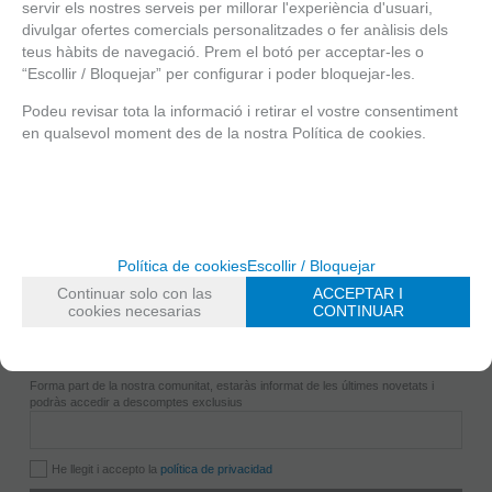
servir els nostres serveis per millorar l'experiència d'usuari,
Bústia de suggeriments
divulgar ofertes comercials personalitzades o fer anàlisis dels
Botigues
.
teus hàbits de navegació. Prem el botó per acceptar-les o
Puigmartí, 11
“Escollir / Bloquejar” per configurar i poder bloquejar-les.
932 102 846
info@gradegracia.cat
Podeu revisar tota la informació i retirar el vostre consentiment
Pl. Bonanova, 6
en qualsevol moment des de la nostra Política de cookies.
936 815 983
info@gradegracia.cat
Cigne, 10
932 181 466
info@gradegracia.cat
Política de cookies
Escollir / Bloquejar
Grà de gràcia
.
Continuar solo con las
ACCEPTAR I
Filosofia
cookies necesarias
CONTINUAR
Botigues
VOLS FORMAR PART DE LA NOSTRA COMUNITAT?
Gra crew
Forma part de la nostra comunitat, estaràs informat de les últimes novetats i
Premsa
podràs accedir a descomptes exclusius
Blog
Contacte
He llegit i accepto la
política de privacidad